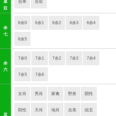
合单
合双
单
双
6余0
6余1
6余2
6余3
6余4
余
七
6余5
7余0
7余1
7余2
7余3
7余4
余
六
7余5
7余6
女肖
男肖
家禽
野兽
阴性
阳性
天肖
地肖
吉美
凶丑
其