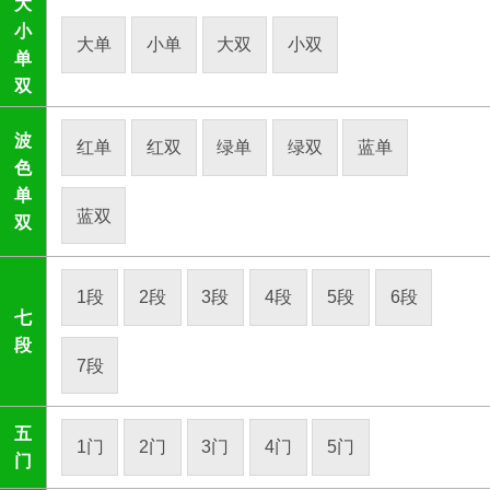
大
小
大单
小单
大双
小双
单
双
波
红单
红双
绿单
绿双
蓝单
色
单
蓝双
双
1段
2段
3段
4段
5段
6段
七
段
7段
五
1门
2门
3门
4门
5门
门