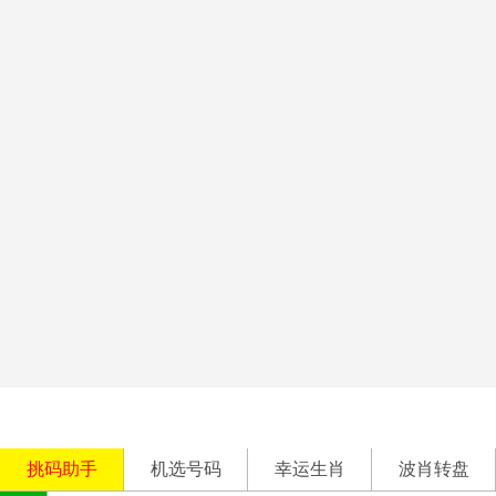
挑码助手
机选号码
幸运生肖
波肖转盘