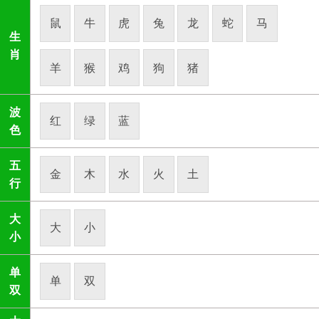
鼠
牛
虎
兔
龙
蛇
马
生
肖
羊
猴
鸡
狗
猪
波
红
绿
蓝
色
五
金
木
水
火
土
行
大
大
小
小
单
单
双
双